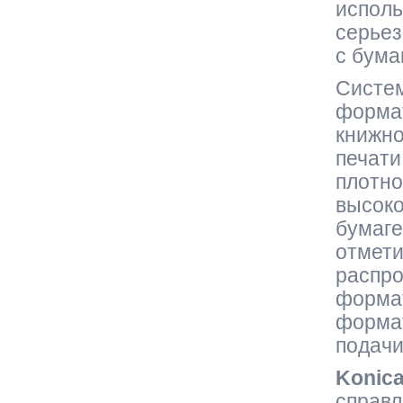
исполь
серьез
с бума
Систе
форма
книжно
печати
плотн
высок
бумаг
отме
распр
форма
формат
подачи
Konic
справ