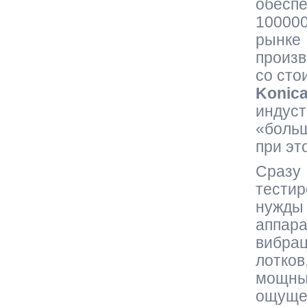
обесп
100000
рынке
произв
со сто
Konica
индус
«боль
при эт
Сраз
тести
нужды 
аппар
вибра
лотков
мощны
ощущ