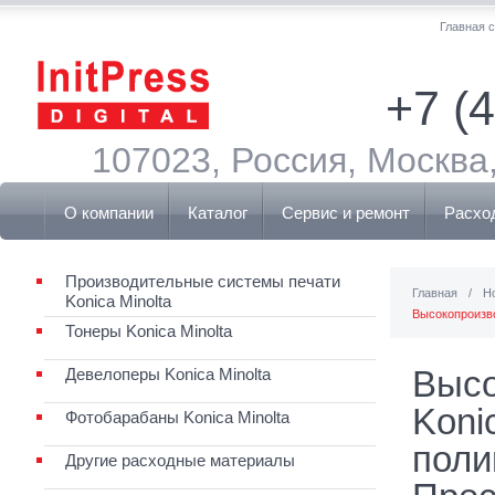
Главная 
+7 (
107023, Россия, Москва,
О компании
Каталог
Сервис и ремонт
Расхо
Производительные системы печати
Главная
/
Н
Konica Minolta
Высокопроизво
Тонеры Konica Minolta
Высо
Девелоперы Konica Minolta
Koni
Фотобарабаны Konica Minolta
поли
Другие расходные материалы