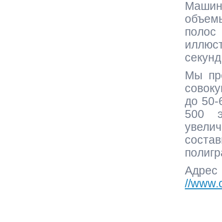
Машин
объем
поло
иллюс
секунд
Мы пр
совок
до 50-
500 э
увели
состав
полигр
Адре
//www.c