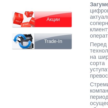
Загум
цифро
актуал
Акции
соперн
клие
операт
Trade-In
Перед 
технол
на шир
сорта
уступ
превос
Стрем
компа
перио
осущ