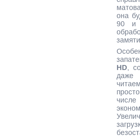
матова
она бу
90 и 
обрабо
замяти
Особ
запат
HD
, с
даже
читаем
прост
числе
эконо
Увелич
загру
безост