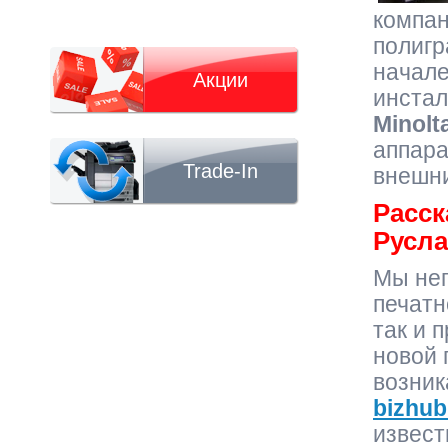
компа
полиг
начале
Акции
инста
Minolt
аппар
Trade-In
внешни
Расск
Русла
Мы неп
печатн
так и 
новой 
возник
bizhu
извест