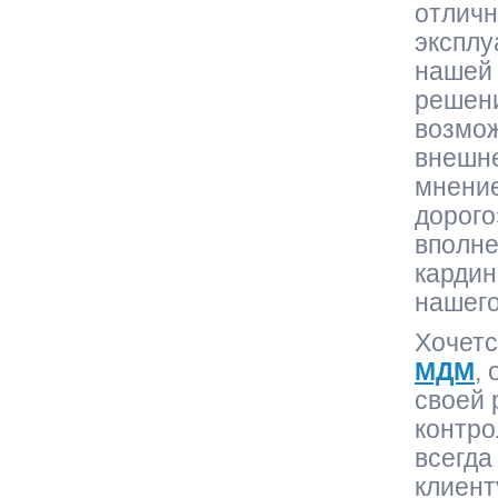
отличн
эксплу
нашей 
решени
возмож
внешне
мнение
дорого
вполне
кардин
нашего
Хочетс
МДМ
,
своей
контро
всегда
клиент