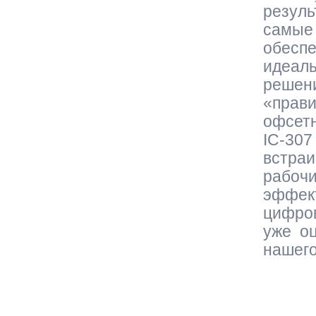
резуль
самые 
обеспе
идеаль
решен
«прави
офсетн
IC-307
встраи
рабочи
эффект
цифров
уже оц
нашего