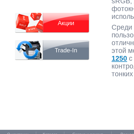
sRGB, 
фотокн
исполь
Акции
Среди
польз
отличн
Trade-In
этой 
1250
с
контро
тонких