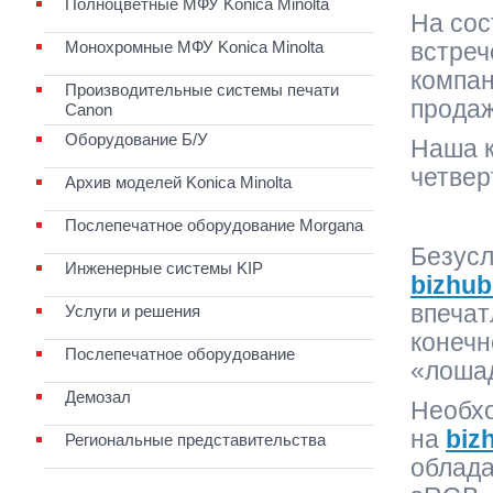
Полноцветные МФУ Konica Minolta
На сос
Монохромные МФУ Konica Minolta
встреч
компа
Производительные системы печати
продаж
Canon
Оборудование Б/У
Наша к
четвер
Архив моделей Konica Minolta
Послепечатное оборудование Morgana
Безусл
Инженерные системы KIP
bizhu
впечат
Услуги и решения
конечн
Послепечатное оборудование
«лошад
Демозал
Необхо
на
biz
Региональные представительства
облад