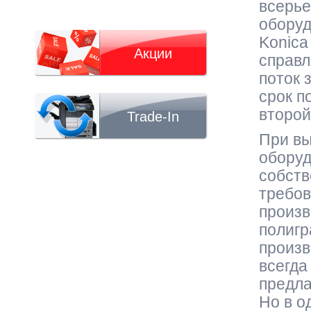
всерье
оборуд
Konica
Акции
справл
поток 
срок п
второ
Trade-In
При вы
оборуд
собств
требов
произв
полигр
произв
всегда
предла
Но в о