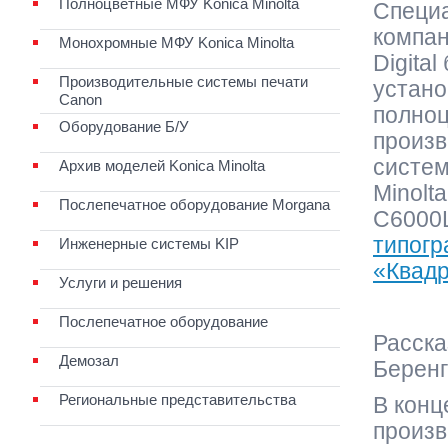
Полноцветные МФУ Konica Minolta
Специ
компан
Монохромные МФУ Konica Minolta
Digital
Производительные системы печати
устано
Canon
полноц
Оборудование Б/У
произв
систем
Архив моделей Konica Minolta
Minolt
Послепечатное оборудование Morgana
C6000
типог
Инженерные системы KIP
«Квад
Услуги и решения
Послепечатное оборудование
Расска
Демозал
Беренг
Региональные представительства
В конц
произв