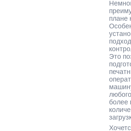
Немног
преиму
плане 
Особен
устано
подход
контро
Это по
подгот
печатн
операт
машину
любого
более 
количе
загруз
Хочетс