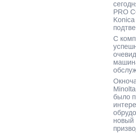
сегодн
PRO C6
Konica
подтве
С комп
успешн
очевид
машина
обслуж
Окноча
Minolt
было п
интере
обрудо
новый
призво