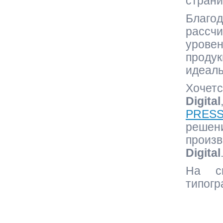
страни
Благ
рассч
урове
проду
идеаль
Хочетс
Digital
PRES
решен
произ
Digital
На сн
типогр