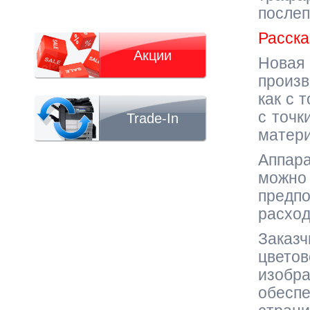
после
Расска
Акции
Новая
произ
как с 
с точк
Trade-In
матер
Аппар
можно
предп
расход
Заказ
цвето
изобр
обесп