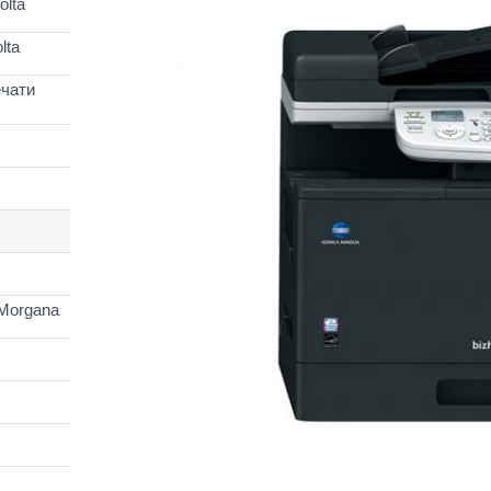
lta
lta
чати
Morgana