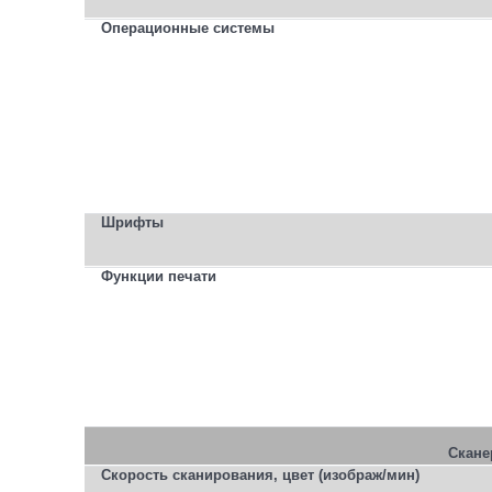
Операционные системы
Шрифты
Функции печати
Скане
Скорость сканирования, цвет (изображ/мин)