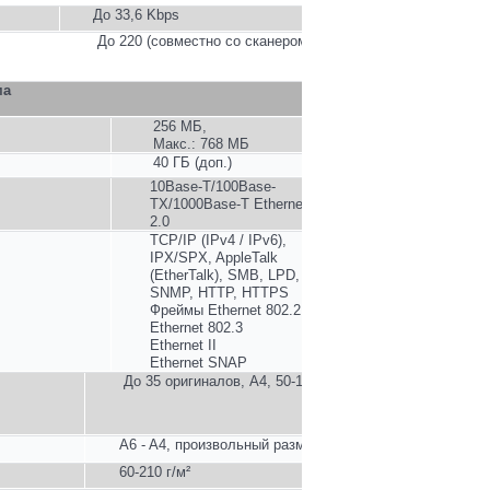
До 33,6 Kbps
До 220 (совместно со сканером)
ма
256 МБ,
Макс.: 768 МБ
40 ГБ (доп.)
10Base-T/100Base-
TX/1000Base-T Ethernet, USB
2.0
TCP/IP (IPv4 / IPv6),
IPX/SPX, AppleTalk
(EtherTalk), SMB, LPD, IPP,
SNMP, HTTP, HTTPS
Фреймы
Ethernet 802.2
Ethernet 802.3
Ethernet II
Ethernet SNAP
До 35 оригиналов, A4, 50-110 г/м²
A6 - A4, произвольный размер
60-210 г/м²