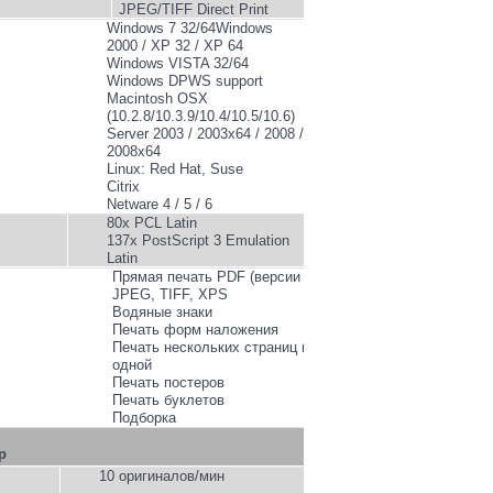
JPEG/TIFF Direct Print
Windows 7 32/64Windows
2000 / XP 32 / XP 64
Windows VISTA 32/64
Windows DPWS support
Macintosh OSX
(10.2.8/10.3.9/10.4/10.5/10.6)
Server 2003 / 2003x64 / 2008 /
2008x64
Linux: Red Hat, Suse
Citrix
Netware 4 / 5 / 6
80x PCL Latin
137x PostScript 3 Emulation
Latin
Прямая печать PDF (версии 1.7),
JPEG, TIFF, XPS
Водяные знаки
Печать форм наложения
Печать нескольких страниц на
одной
Печать постеров
Печать буклетов
Подборка
р
10 оригиналов/мин