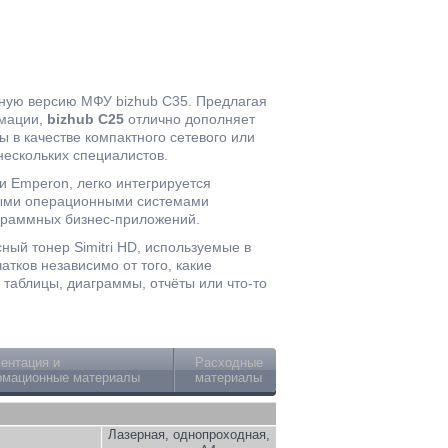
ную версию МФУ bizhub C35. Предлагая
рмации,
bizhub C25
отлично дополняет
 в качестве компактного сетевого или
нескольких специалистов.
 Emperon, легко интегрируется
вными операционными системами
ограммных бизнес-приложений.
сный тонер Simitri HD, используемые в
атков независимо от того, какие
таблицы, диаграммы, отчёты или что-то
ентация и
Расходные
мационные материалы
материалы
Лазерная, однопроходная,