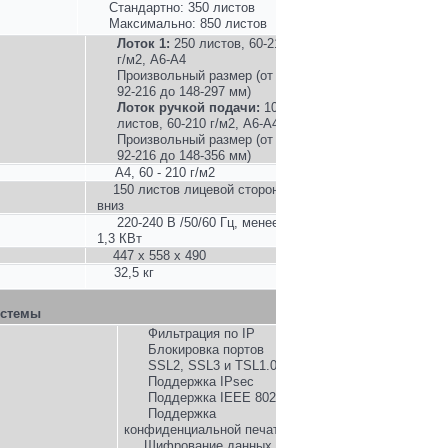
Стандартно: 350 листов
Максимально: 850 листов
Лоток 1:
250 листов, 60-210
г/м2, A6-A4
Произвольный размер (от
92-216 до 148-297 мм)
Лоток ручкой подачи:
100
листов, 60-210 г/м2, A6-A4
Произвольный размер (от
92-216 до 148-356 мм)
A4, 60 - 210 г/м2
150 листов лицевой стороной
вниз
220-240 В /50/60 Гц, менее
1,3 КВт
447 x 558 x 490
32,5 кг
истемы
Фильтрация по IP
Блокировка портов
SSL2, SSL3 и TSL1.0
Поддержка IPsec
Поддержка IEEE 802.1x
Поддержка
конфиденциальной печати
Шифрование данных на