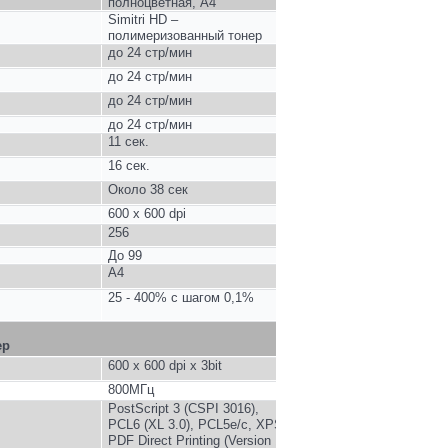
полноцветная, А4
Simitri HD –
полимеризованный тонер
до
24
стр/мин
до
24
стр/мин
до
24
стр/мин
до
24
стр/мин
11
сек.
1
6
сек.
Около 38 сек
600 x 600 dpi
256
До 99
A4
25 - 400% с шагом 0,1%
ер
600 x 600 dpi x 3bit
800
МГц
PostScript 3 (CSPI 3016),
PCL6 (XL 3.0), PCL5e/c, XPS,
PDF Direct Printing (Version 1.7),