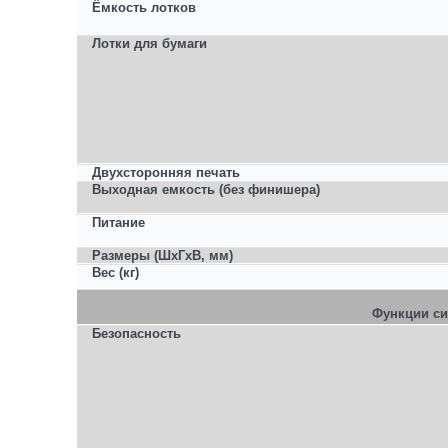
Ёмкость лотков
Лотки для бумаги
Двухсторонняя печать
Выходная емкость (без финишера)
Питание
Размеры (ШxГxВ, мм)
Вес (кг)
Функции с
Безопасность