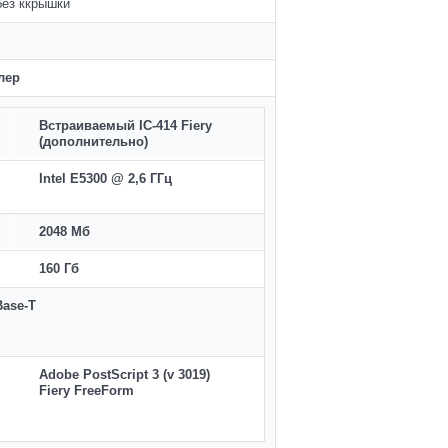
без ккрышки
лер
Встраиваемый IC-414 Fiery
(дополнительно)
Intel E5300 @ 2,6 ГГц
2048 Мб
160 Гб
-Base-T
Adobe PostScript 3 (v 3019)
Fiery FreeForm