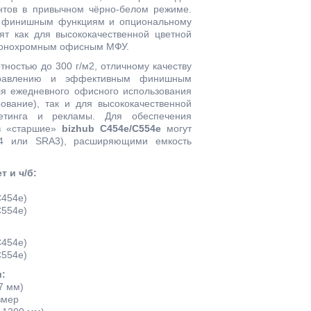
нтов в привычном чёрно-белом режиме.
ым финишным функциям и опциональному
ят как для высококачественной цветной
м монохромным офисным МФУ.
ностью до 300 г/м2, отличному качеству
правлению и эффективным финишным
ля ежедневного офисного использования
рование), так и для высококачественной
етинга и рекламы. Для обеспечения
в «старшие»
bizhub С454e/С554e
могут
4 или SRA3), расширяющими емкость
т и ч/б:
C454e)
C554e)
C454e)
C554e)
:
7 мм)
змер