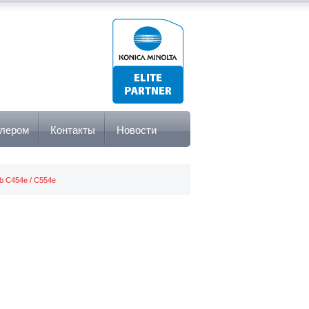
илером
Контакты
Новости
b C454e / C554e