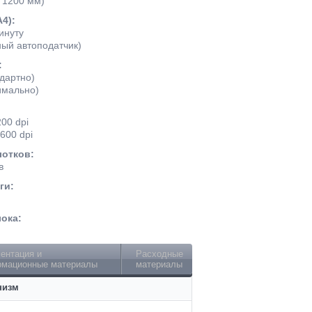
 1200 мм)
4):
инуту
ный автоподатчик)
:
ндартно)
имально)
00 dpi
600 dpi
лотков:
в
ги:
ока:
ентация и
Расходные
мационные материалы
материалы
низм