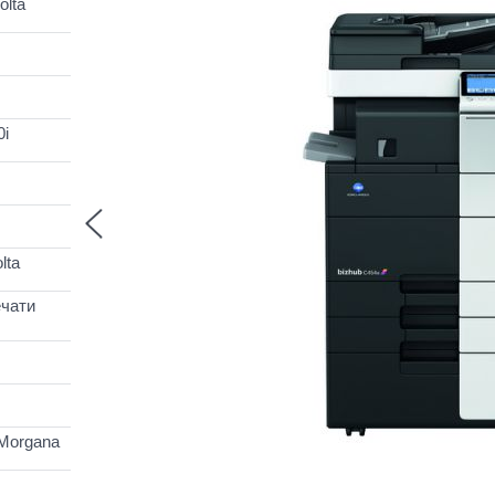
lta
0i
lta
чати
Morgana