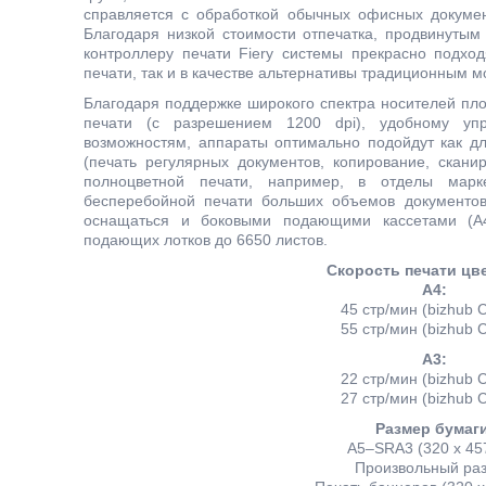
справляется с обработкой обычных офисных докуме
Благодаря низкой стоимости отпечатка, продвинут
контроллеру печати Fiery системы прекрасно подход
печати, так и в качестве альтернативы традиционны
Благодаря поддержке широкого спектра носителей плот
печати (с разрешением 1200 dpi), удобному у
возможностям, аппараты оптимально подойдут как д
(печать регулярных документов, копирование, скани
полноцветной печати, например, в отделы марк
бесперебойной печати больших объемов документо
оснащаться и боковыми подающими кассетами (А
подающих лотков до 6650 листов.
Скорость печати цве
А4:
45 стр/мин (bizhub 
55 стр/мин (bizhub 
А3:
22 стр/мин (bizhub 
27 стр/мин (bizhub 
Размер бумаги
А5–SRА3 (320 х 45
Произвольный ра