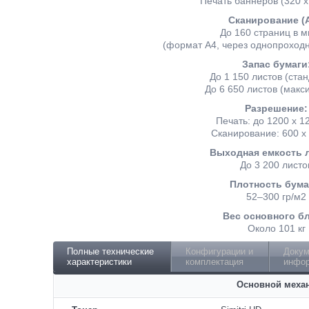
Печать баннеров (320 х
Сканирование (А
До 160 страниц в м
(формат А4, через однопроход
Запас бумаги
До 1 150 листов (ста
До 6 650 листов (макс
Разрешение:
Печать: до 1200 х 12
Сканирование: 600 x 
Выходная емкость 
До 3 200 листо
Плотность бума
52–300 гр/м2
Вес основного бл
Около 101 кг
Полные технические
Конфигурации и
Докум
характеристики
комплектация
инфор
Основной меха