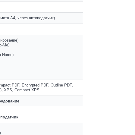
рмата А4, через автоподатчик)
нирование)
to-Me)
to-Home)
mpact PDF, Encrypted PDF, Outline PDF,
.), XPS, Compact XPS
рудование
податчик
ик