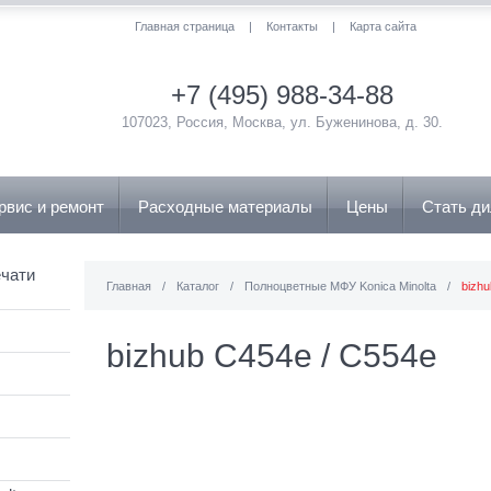
Главная страница
|
Контакты
|
Карта сайта
+7 (495) 988-34-88
107023, Россия, Москва, ул. Буженинова, д. 30.
рвис и ремонт
Расходные материалы
Цены
Стать д
чати
Главная
/
Каталог
/
Полноцветные МФУ Konica Minolta
/
bizhu
bizhub C454e / C554e