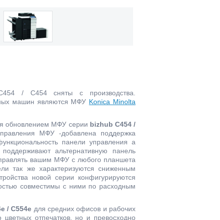
454 / C454 сняты с производства.
нных машин являются МФУ
Konica Minolta
я обновлением МФУ серии
bizhub C454 /
управления МФУ -добавлена поддержка
функциональность панели управления а
 поддерживают альтернативную панель
 управлять вашим МФУ с любого планшета
ли так же характеризуются сниженным
стройства новой серии конфигурируются
ностью совместимы с ними по расходным
e / C554e
для средних офисов и рабочих
о цветных отпечатков, но и превосходно