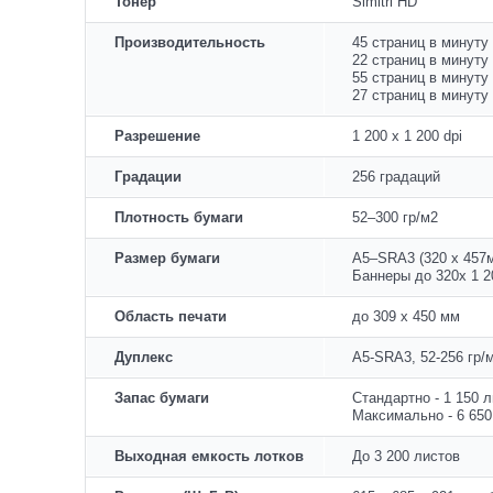
Тонер
Simitri HD
Производительность
45 страниц в минуту
22 страниц в минуту
55 страниц в минуту
27 страниц в минуту
Разрешение
1 200 x 1 200 dpi
Градации
256 градаций
Плотность бумаги
52–300 гр/м
2
Размер бумаги
А5–SRА3 (320 х 457
Баннеры до 320х 1 
Область печати
до 309 х 450 мм
Дуплекс
А5-SRА3, 52-256 гр/
Запас бумаги
Стандартно - 1 150 
Максимально - 6 650
Выходная емкость лотков
До 3 200 листов