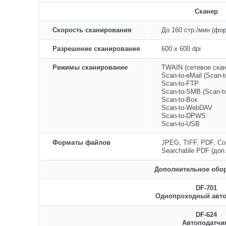
Сканер
Скорость сканирования
До 160 стр./мин (фо
Разрешение сканирования
600 х 600 dpi
Режимы сканирование
TWAIN (сетевое ска
Scan-to-eMail (Scan-
Scan-to-FTP
Scan-to-SMB (Scan-
Scan-to-Box
Scan-to-WebDAV
Scan-to-DPWS
Scan-to-USB
Форматы файлов
JPEG, TIFF, PDF, Co
Searchable PDF (доп
Дополнительное обо
DF-701
Однопроходный авто
DF-624
Автоподатч