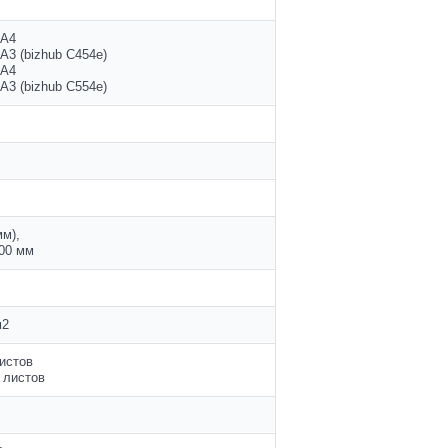
 A4
 A3 (bizhub C454e)
 A4
 A3 (bizhub C554e)
мм),
200 мм
м
2
листов
 листов