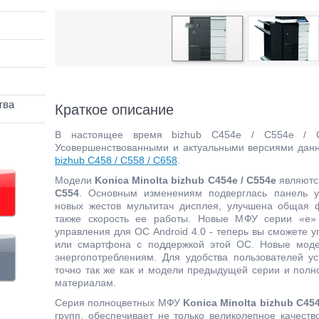
тва
Краткое описание
В настоящее время bizhub C454e / C554e / C
Усовершенствованными и актуальными версиями да
bizhub C458 / C558 / C658
.
Модели
Konica Minolta bizhub C454e / C554e
являютс
C554
. Основным изменениям подверглась панель 
новых жестов мультитач дисплея, улучшена общая 
также скорость ее работы. Новые МФУ серии «е»
управления для ОС Android 4.0 - теперь вы сможете
или смартфона с поддержкой этой ОС. Новые моде
энергопотреблениям. Для удобства пользователей у
точно так же как и модели предыдущей серии и пол
материалам.
Серия полноцветных МФУ
Konica Minolta bizhub С454
групп, обеспечивает не только великолепное качеств