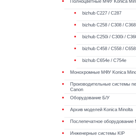
Полноцветные МФУ Konica Mino
bizhub C227 / C287
bizhub С258 / C308 / C368
bizhub C250i / C300i / C36
bizhub C458 / C558 / C658
bizhub C654e / C754e
Монохромные МФУ Konica Mino
Производительные системы пе
Canon
Оборудование Б/У
Архив моделей Konica Minolta
Послепечатное оборудование 
Инженерные системы KIP