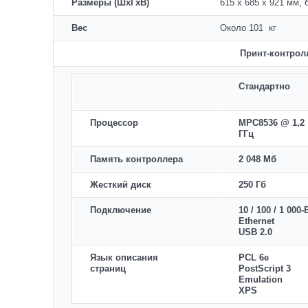
Размеры (ШхГхВ)
615 х 685 х 921 мм, 
Вес
Около 101 кг
Принт-контрол
Стандартно
Процессор
MPC8536 @ 1,2
ГГц
Память контроллера
2 048 Мб
Жесткий диск
250 Гб
Подключение
10 / 100 / 1 000
Ethernet
USB 2.0
Язык описания
PCL 6e
страниц
PostScript 3
Emulation
XPS