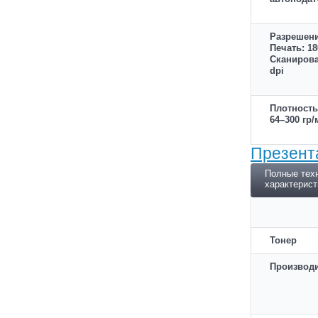
Разрешени
Печать: 18
Сканирова
dpi
Плотность
64–300 гр/
Презент
Полные тех
характерист
Тонер
Производ