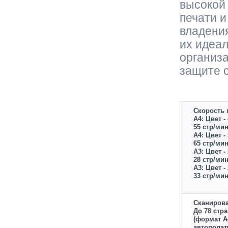
высокой
печати и
владени
их идеал
организ
защите 
Скорость 
А4
: Цвет -
55 стр/мин
А4
: Цвет -
65 стр/мин
А3
: Цвет -
28 стр/мин
А3
: Цвет -
33 стр/мин
Сканирова
До 78 стр
(формат А4
автоподат