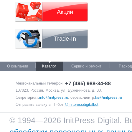
Акции
Trade-In
О компании
Каталог
Сервис и ремонт
Расход
+7 (495) 988-34-88
Многоканальный телефон:
107023, Россия, Москва, ул. Буженинова, д. 30.
Секретариат:
info@initpress.ru
; сервис-центр:
ks@initpress.ru
Отправить заявку в ТГ-бот:
@Initpressdigitalbot
© 1994—2026 InitPress Digital. 