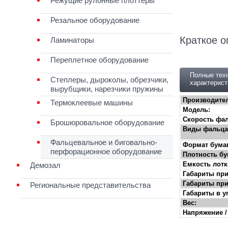
Режущие рулонные плоттеры
Резальное оборудование
Краткое о
Ламинаторы
Переплетное оборудование
Полные тех
Степлеры, дыроколы, обрезчики,
характерист
вырубщики, нарезчики пружины
Производите
Термоклеевые машины
Модель:
Скорость фа
Брошюровальное оборудование
Виды фальца
Фальцевальное и биговально-
Формат бумаг
перфорационное оборудование
Плотность бу
Емкость лотк
Демозал
Габариты при
Габариты при
Региональные представительства
Габариты в у
Вес:
Напряжение /