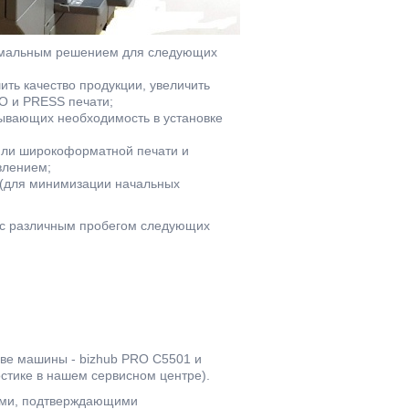
тимальным решением для следующих
ь качество продукции, увеличить
O и PRESS печати;
вающих необходимость в установке
или широкоформатной печати и
влением;
(для минимизации начальных
ta с различным пробегом следующих
две машины - bizhub PRO C5501 и
остике в нашем сервисном центре).
ами, подтверждающими