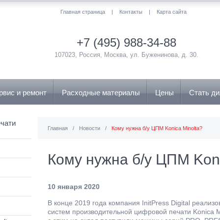
Главная страница
|
Контакты
|
Карта сайта
+7 (495) 988-34-88
107023, Россия, Москва, ул. Буженинова, д. 30.
рвис и ремонт
Расходные материалы
Цены
Стать д
чати
Главная
/
Новости
/
Кому нужна б/у ЦПМ Konica Minolta?
Кому нужна б/у ЦПМ Koni
10 января 2020
В конце 2019 года компания InitPress Digital реализ
систем производительной цифровой печати Konica 