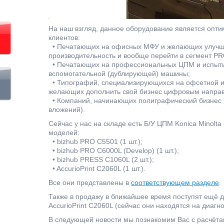
На наш взгляд, данное оборудование является оп
клиентов:
• Печатающих на офисных МФУ и желающих улучшит
производительность и вообще перейти в сегмент PR
• Печатающих на профессиональных ЦПМ и испыты
вспомогательной (дублирующей) машины;
• Типографий, специализирующихся на офсетной 
желающих дополнить свой бизнес цифровым напра
• Компаний, начинающих полиграфический бизнес 
вложений).
Сейчас у нас на складе есть Б/У ЦПМ Konica Minol
моделей:
• bizhub PRO C5501 (1 шт.);
• bizhub PRO C6000L (Develop) (1 шт.);
• bizhub PRESS C1060L (2 шт.);
• AccurioPrint C2060L (1 шт.).
Все они представлены в
соответствующем разделе
.
Также в продажу в ближайшее время поступят ещё 
AccurioPrint C2060L (сейчас они находятся на диагн
В следующей новости мы познакомим Вас с расчёт