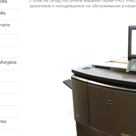
с этим на склад поступили машины серий PRO, PRESS
lta
заказчиков и находившиеся на обслуживании в наше
lta
чати
Morgana
тва