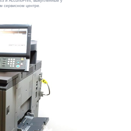
 и AccurioPrint, выкупленные у
м сервисном центре.