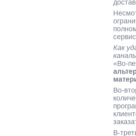
достав
Несмот
ограни
полном
сервис
Как у
каналы
«Во-пе
альте
матер
Во-вто
колич
програ
клиент
заказа
В-трет