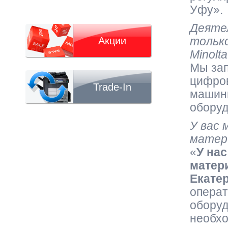
Уфу».
Деяте
тольк
Акции
Minolt
Мы зап
цифров
Trade-In
машины
оборуд
У вас 
матер
«
У на
матер
Екате
операт
оборуд
необхо