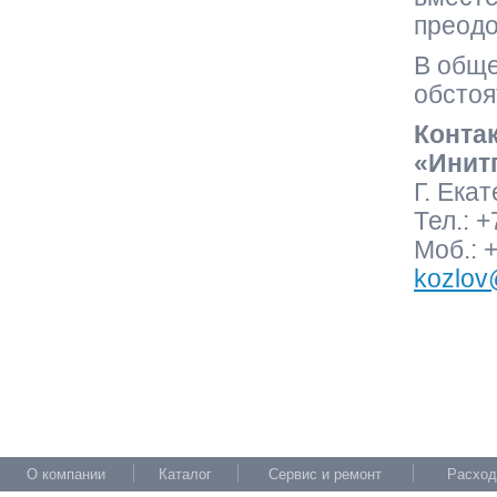
преодо
В обще
обстоя
Конта
«Инит
Г. Ека
Тел.: +
Моб.: 
kozlov
О компании
Каталог
Сервис и ремонт
Расход