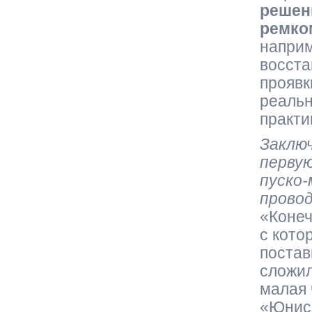
решен
ремко
наприм
восста
проявк
реальн
практи
Заключ
первую
пуско-
прово
«Конеч
с кото
постав
сложил
малая 
«Юнисо