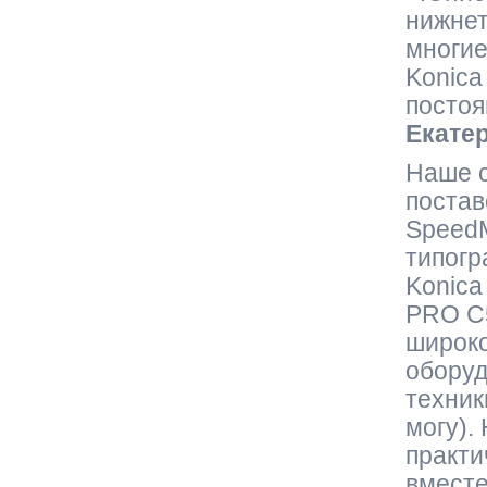
нижнет
многие
Konica
постоя
Екате
Наше с
постав
SpeedM
типогр
Konica
PRO С5
широко
оборуд
техник
могу).
практи
вместе