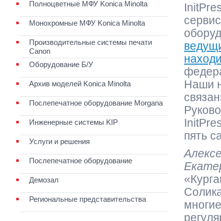
Полноцветные МФУ Konica Minolta
InitPr
сервис
Монохромные МФУ Konica Minolta
оборуд
Производительные системы печати
ведущи
Canon
находи
Оборудование Б/У
федера
Наши н
Архив моделей Konica Minolta
связан
Послепечатное оборудование Morgana
Руково
InitPre
Инженерные системы KIP
пять с
Услуги и решения
Алексе
Послепечатное оборудование
Екате
«Курга
Демозал
Солика
Региональные представительства
многие
регуля