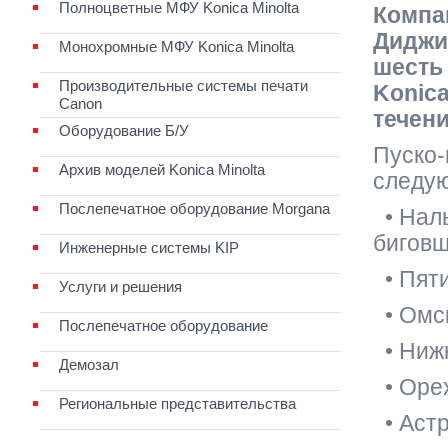
Полноцветные МФУ Konica Minolta
Компа
Диджи
Монохромные МФУ Konica Minolta
шесть
Производительные системы печати
Konica
Canon
течен
Оборудование Б/У
Пуско-
Архив моделей Konica Minolta
следую
Послепечатное оборудование Morgana
• Наль
бигов
Инженерные системы KIP
• Пяти
Услуги и решения
• Омск
Послепечатное оборудование
• Нижн
Демозал
• Орех
Региональные представительства
• Астр