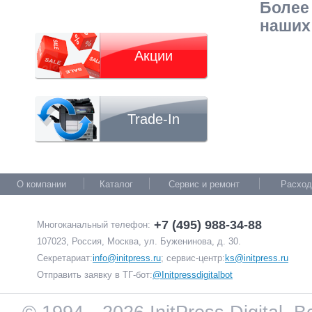
Более
наших
Акции
Trade-In
О компании
Каталог
Сервис и ремонт
Расход
+7 (495) 988-34-88
Многоканальный телефон:
107023, Россия, Москва, ул. Буженинова, д. 30.
Секретариат:
info@initpress.ru
; сервис-центр:
ks@initpress.ru
Отправить заявку в ТГ-бот:
@Initpressdigitalbot