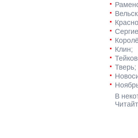
Раменс
Вельск
Красно
Сергие
Королё
Клин;
Тейков
Тверь;
Новоси
Ноябрь
В неко
Читайт