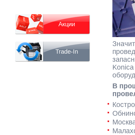
Акции
Значит
провед
Trade-In
запасн
Konica
оборуд
В про
прове
Костро
Обнинс
Москва
Малахо