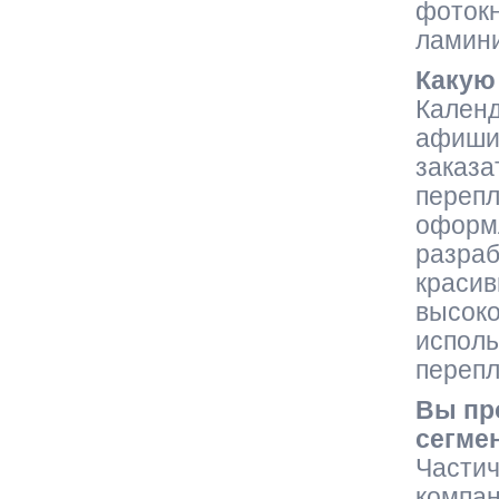
фотокн
ламин
Какую
Календ
афиши,
заказа
перепл
оформл
разраб
красив
высоко
исполь
перепл
Вы пр
сегме
Частич
компан