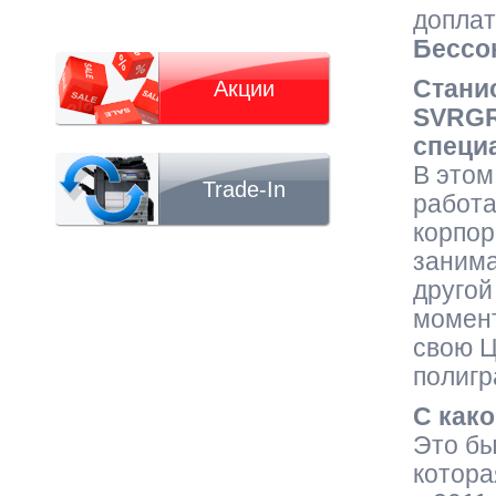
доплат
Бессо
Стани
Акции
SVRGR
специ
В этом
Trade-In
работа
корпор
занима
другой
момент
свою Ц
полигр
С как
Это бы
котора