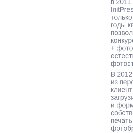
в 2011
InitPre
только
годы к
позвол
конкур
+ фото
естест
фотосъ
В 2012
из пер
клиент
загруз
и форм
собств
печать
фотобр