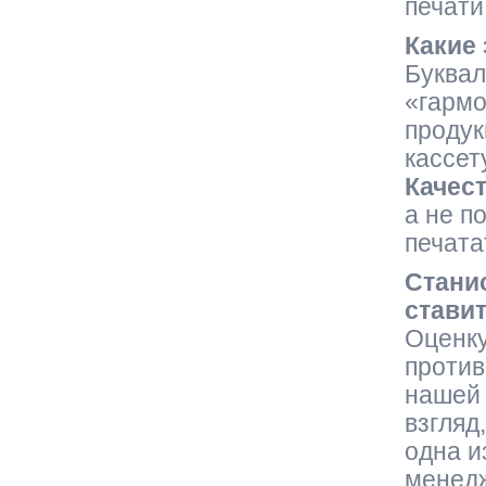
печати
Какие
Буквал
«гармо
продук
кассет
Качес
а не п
печата
Стани
стави
Оценку
против
нашей 
взгляд
одна и
менедж