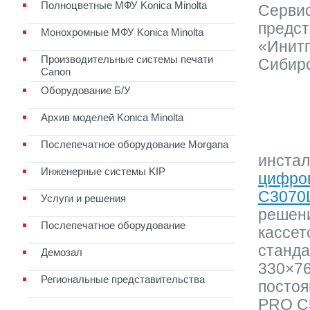
Полноцветные МФУ Konica Minolta
Сервис
предст
Монохромные МФУ Konica Minolta
«Инитп
Производительные системы печати
Сибир
Canon
Оборудование Б/У
Архив моделей Konica Minolta
Послепечатное оборудование Morgana
инста
Инженерные системы KIP
цифров
C3070
Услуги и решения
решени
Послепечатное оборудование
кассет
станда
Демозал
330×76
Региональные представительства
посто
PRO C5