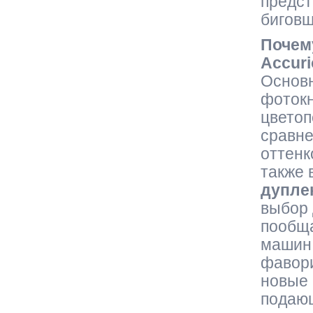
предст
биговщ
Почем
Accuri
Основн
фотокн
цветоп
сравне
оттенк
также 
дупле
выбор 
пообща
машин 
фавори
новые 
подающ