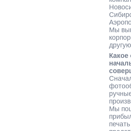
Новоси
Сибирс
Аэропо
Мы вып
корпор
другую
Какое
началь
совер
Сначал
фотооб
ручные
произв
Мы пош
прибыл
печать