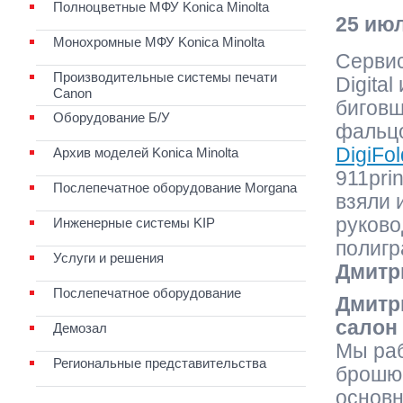
Полноцветные МФУ Konica Minolta
25 ию
Монохромные МФУ Konica Minolta
Сервис
Производительные системы печати
Digita
Canon
биговщ
Оборудование Б/У
фальц
DigiFo
Архив моделей Konica Minolta
911prin
Послепечатное оборудование Morgana
взяли 
руково
Инженерные системы KIP
полигр
Услуги и решения
Дмитр
Послепечатное оборудование
Дмитр
салон 
Демозал
Мы ра
Региональные представительства
брошюр
основн