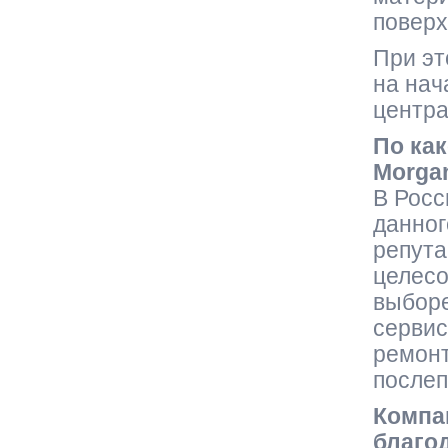
поверх
При эт
на нач
центра
По ка
Morga
В Росс
данног
репута
целесо
выборе
серви
ремонт
послеп
Компа
благо