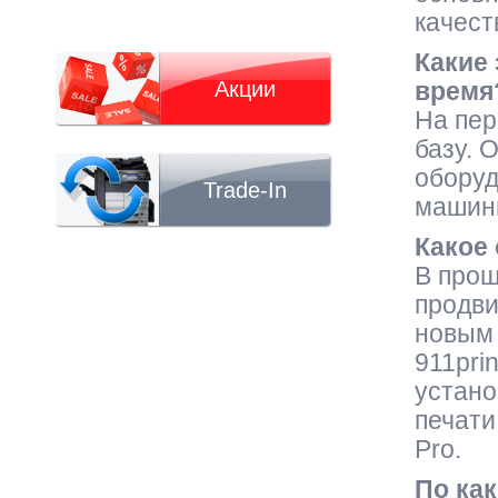
качест
Какие 
Акции
время
На пер
базу. 
оборуд
Trade-In
машины
Какое
В прош
продви
новым 
911pri
устан
печати
Pro.
По ка