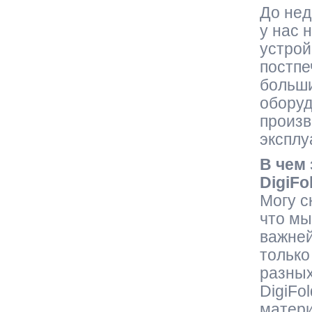
До нед
у нас 
устрой
постпе
больши
оборуд
произв
эксплу
В чем
DigiFo
Могу с
что мы
важней
только
разных
DigiFo
матери