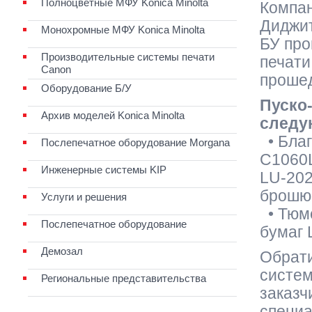
Полноцветные МФУ Konica Minolta
Компа
Диджит
Монохромные МФУ Konica Minolta
БУ пр
Производительные системы печати
печати
Canon
проше
Оборудование Б/У
Пуско
Архив моделей Konica Minolta
следу
• Благ
Послепечатное оборудование Morgana
C1060L
Инженерные системы KIP
LU-20
брошю
Услуги и решения
• Тюме
Послепечатное оборудование
бумаг 
Демозал
Обрати
систем
Региональные представительства
заказч
специа