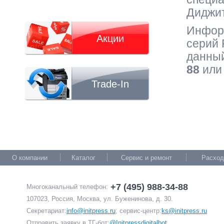
Диджит
Информ
Акции
серий 
данный
88
или 
Trade-In
О компании
Каталог
Сервис и ремонт
Расход
+7 (495) 988-34-88
Многоканальный телефон:
107023, Россия, Москва, ул. Буженинова, д. 30.
Секретариат:
info@initpress.ru
; сервис-центр:
ks@initpress.ru
Отправить заявку в ТГ-бот:
@Initpressdigitalbot