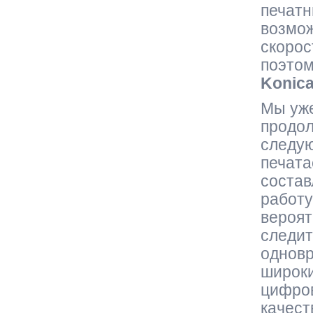
печат
возмож
скорос
поэтом
Konic
Мы уже
продол
следую
печата
состав
работу
вероят
следит
однов
широки
цифров
качест