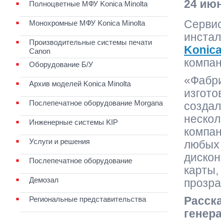
24 ию
Полноцветные МФУ Konica Minolta
Серви
Монохромные МФУ Konica Minolta
инстал
Производительные системы печати
Konica
Canon
компа
Оборудование Б/У
«Фабри
Архив моделей Konica Minolta
изгото
Послепечатное оборудование Morgana
создал
нескол
Инженерные системы KIP
компан
Услуги и решения
любых 
дискон
Послепечатное оборудование
карты,
Демозал
прозра
Региональные представительства
Расск
генер