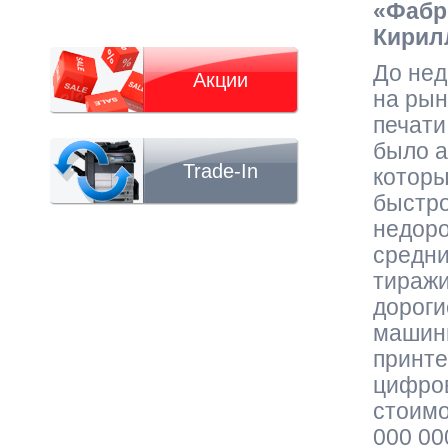
«Фабр
Кирил
До нед
Акции
на рын
печати
было а
Trade-In
которы
быстро
недоро
средни
тиражи
дорог
машин
принте
цифро
стоимо
000 00