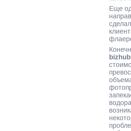
Еще од
направ
сделал
клиент
флаеро
Конечн
bizhu
стоимо
превос
объема
фотопр
запека
водора
возник
некото
пробле