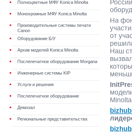
России
Полноцветные МФУ Konica Minolta
оборуд
Монохромные МФУ Konica Minolta
На фон
Производительные системы печати
участи
Canon
от уча
Оборудование Б/У
решил
Архив моделей Konica Minolta
Наш ст
вызвал
Послепечатное оборудование Morgana
которы
Инженерные системы KIP
меньши
InitPre
Услуги и решения
модели
Послепечатное оборудование
Minolta
Демозал
bizhu
лидер
Региональные представительства
bizhu