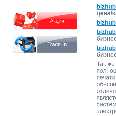
bizhu
цена/к
Акции
bizhu
bizhub
бизне
Trade-In
bizhub
бизне
Так же
полно
печат
обеспе
отличн
являет
систем
электр