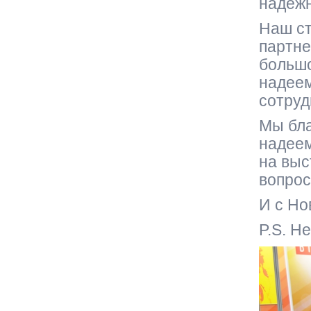
надежн
Наш ст
партне
большо
надеем
сотруд
Мы бла
надеем
на выс
вопрос
И с Но
P.S. Н