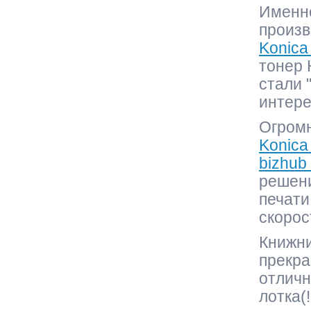
Именн
произв
Konica
тонер 
стали 
интере
Огромн
Konica
bizhub
решени
печати
скорос
Книжн
прекра
отличн
лотка(