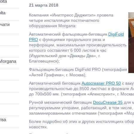
lta
21 марта 2018
lta
Компания «Инитпресс Диджитэл» провела
четыре инсталляции постпечатного
чати
оборудования Morgana:
Автоматический фальцовщик-биговщик
DigiFold
PRO
с функциями продольного реза и
перфорации, максимальная производительность
которого составляет 6 000 листов в час
(Издательский дом «Дважды Два», г.
Morgana
Благовещенск);
Фальцовщик-биговщик DigiFold PRO (типография
«Антей Графика», г. Москва);
Автоматический биговщик
Autocreaser PRO 50
с ваку
производительностью до 8500 лист/час в формате 
до 700х500 мм. (типография «Апекспринт», г. Москва
Ручной механический биговщик
DocuCrease 35
для м
регулируемыми упорами, работающий, в том числе,
заламинированными отпечатками (типография «Моду
тва
Более подробно об этих и других инсталляциях обо
новостях.