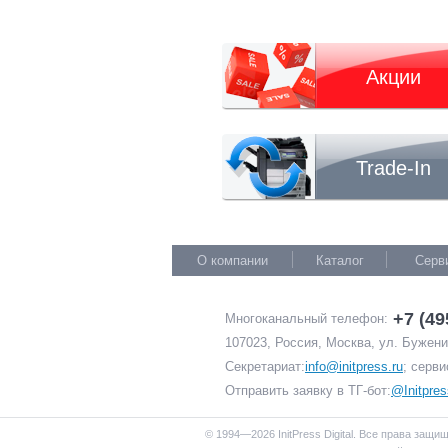
Акции
Trade-In
О компании
Каталог
Серв
+7 (49
Многоканальный телефон:
107023, Россия, Москва, ул. Буженин
Секретариат:
info@initpress.ru
; серви
Отправить заявку в ТГ-бот:
@Initpres
© 1994—2026 InitPress Digital. Все права защи