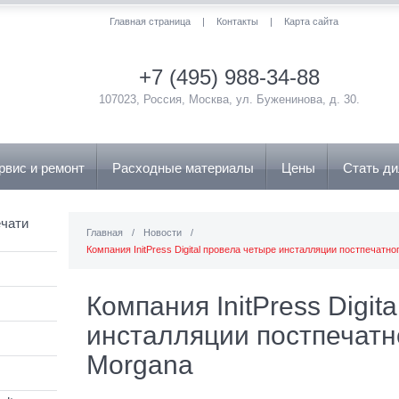
Главная страница
|
Контакты
|
Карта сайта
+7 (495) 988-34-88
107023, Россия, Москва, ул. Буженинова, д. 30.
рвис и ремонт
Расходные материалы
Цены
Стать д
чати
Главная
/
Новости
/
Компания InitPress Digital провела четыре инсталляции постпечатн
Компания InitPress Digit
инсталляции постпечатн
Morgana