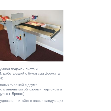
умной подачей листа и
A4, работающий с бумагами формата
);
алых тиражей c двумя
 с глянцевыми обложками, картоном и
ль»,г. Брянск).
рудования читайте в наших следующих