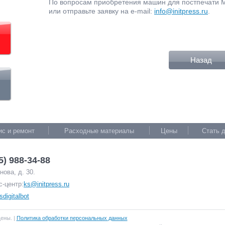
По вопросам приобретения машин для постпечати 
или отправьте заявку на e-mail:
info@initpress.ru
.
Назад
ис и ремонт
Расходные материалы
Цены
Стать 
5) 988-34-88
ова, д. 30.
с-центр:
ks@initpress.ru
sdigitalbot
щены. |
Политика обработки персональных данных