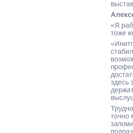
выстав
Алекс
«Я раб
тоже ю
«Инитп
стабил
возмож
профес
достат
здесь 
держат
выслуш
Трудн
точно 
запоми
подраз