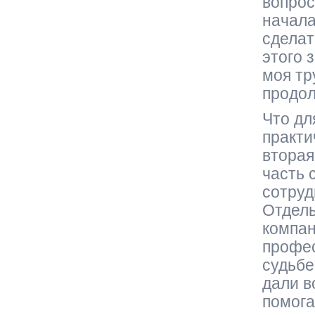
вопрос
начала
сделат
этого 
моя тр
продол
Что дл
практи
вторая
часть 
сотруд
Отдель
компан
профес
судьбе
дали в
помога