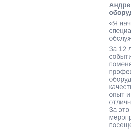
Андре
обору
«Я нач
специа
обслуж
За 12 
событи
помен
профе
оборуд
качест
опыт и
отличн
За это
меропр
посеще