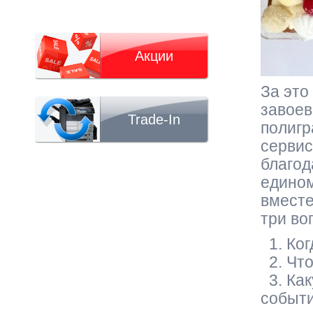
Акции
За это
завоев
Trade-In
полигр
сервис
благод
едином
вместе
три во
1. Ког
2. Что
3. Ка
событи