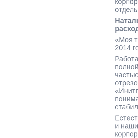
корпор
отдель
Натал
расхо
«Моя т
2014 г
Работа
полной
частью
отрезо
«Инитп
поним
стаби
Естест
и наши
корпор