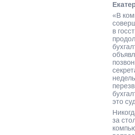
Екате
«В ком
соверш
в госс
продол
бухгал
объявл
позвон
секрет
недель
перезв
бухгал
это су
Никогд
за сто
компью