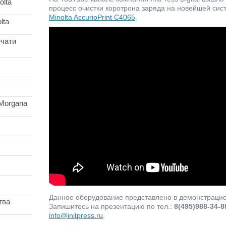
lta
процесс очистки коротрона заряда на новейшей си
Minolta AccurioPrint C4065
.
lta
чати
Morgana
Данное оборудование представлено в демонстрационн
тва
Запишитесь на презентацию по тел.:
8(495)988-34-8
info@initpress.ru
.