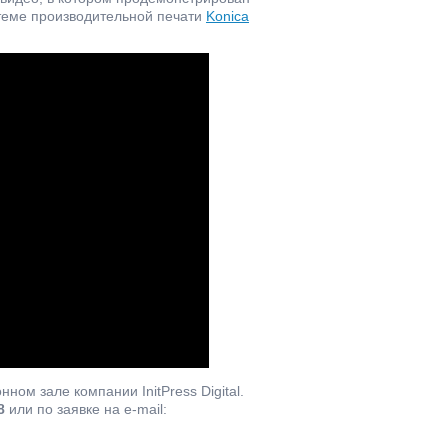
стеме производительной печати
Konica
ом зале компании InitPress Digital.
8
или по заявке на e-mail: