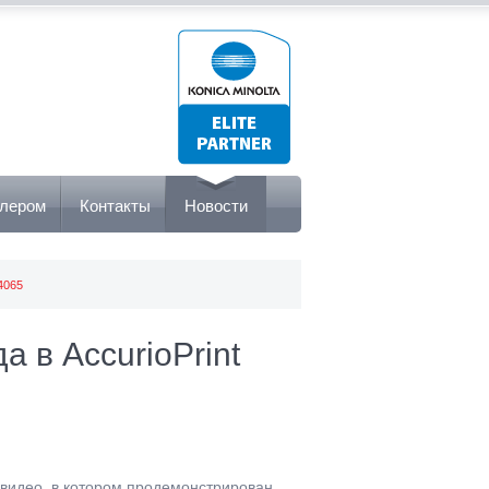
илером
Контакты
Новости
4065
а в AccurioPrint
о видео, в котором продемонстрирован