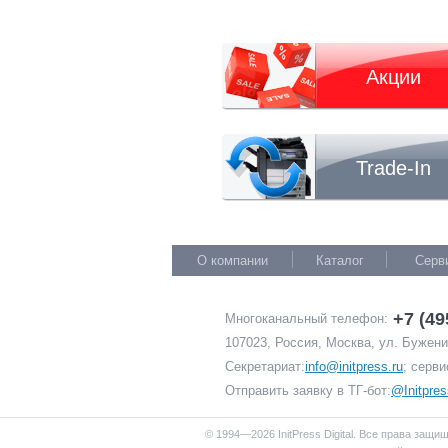
Акции
Trade-In
О компании
Каталог
Серв
+7 (49
Многоканальный телефон:
107023, Россия, Москва, ул. Буженин
Секретариат:
info@initpress.ru
; серви
Отправить заявку в ТГ-бот:
@Initpres
© 1994—2026 InitPress Digital. Все права защи