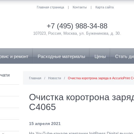
Главная страница
|
Контакты
|
Карта сайта
+7 (495) 988-34-88
107023, Россия, Москва, ул. Буженинова, д. 30.
рвис и ремонт
Расходные материалы
Цены
Стать д
чати
Главная
/
Новости
/
Очистка коротрона заряда в AccurioPrint C
Очистка коротрона заряд
C4065
15 апреля 2021
На YouTube-канале компании InitPress Digital вышл