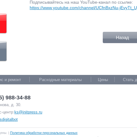
Подписывайтесь на наш YouTube-канал по ссылке:
https://www.youtube.com/channel/UCfnBxzNu-jEvyTt_
Назад
ис и ремонт
Расходные материалы
Цены
Стать 
5) 988-34-88
ова, д. 30.
с-центр:
ks@initpress.ru
sdigitalbot
щены. |
Политика обработки персональных данных