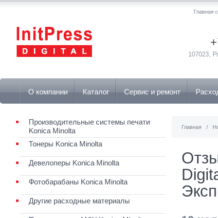
Главная 
+
107023, Р
О компании
Каталог
Сервис и ремонт
Расхо
Производительные системы печати
Главная
/
Н
Konica Minolta
Тонеры Konica Minolta
Отзы
Девелоперы Konica Minolta
Digi
Фотобарабаны Konica Minolta
Эксп
Другие расходные материалы