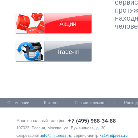
серви
протя
нахо
Акции
челове
Trade-In
О компании
Каталог
Сервис и ремонт
Расход
+7 (495) 988-34-88
Многоканальный телефон:
107023, Россия, Москва, ул. Буженинова, д. 30.
Секретариат:
info@initpress.ru
; сервис-центр:
ks@initpress.ru