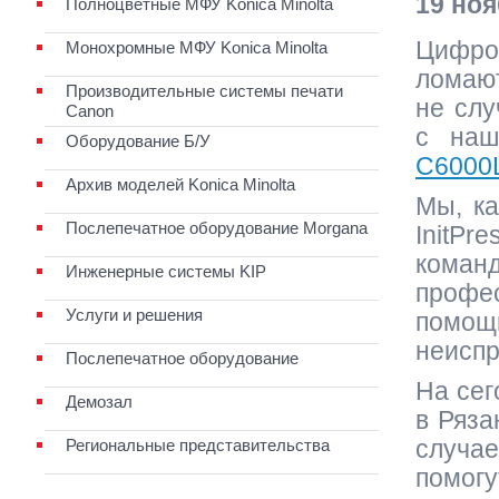
19 ноя
Полноцветные МФУ Konica Minolta
Цифро
Монохромные МФУ Konica Minolta
ломают
Производительные системы печати
не слу
Canon
с наш
Оборудование Б/У
C6000
Архив моделей Konica Minolta
Мы, ка
Послепечатное оборудование Morgana
InitPr
команд
Инженерные системы KIP
профе
Услуги и решения
помо
неиспр
Послепечатное оборудование
На сег
Демозал
в Ряза
Региональные представительства
случае
помог