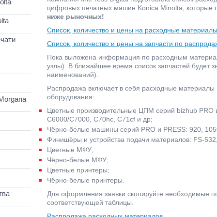
lta
цифровых печатных машин Konica Minolta, которые
ниже рыночных!
lta
Список, количество и цены на расходные материал
чати
Список, количество и цены на запчасти по распрода
Пока выложена информация по расходным материал
узлы). В ближайшее время список запчастей будет 
наименований).
Распродажа включает в себя расходные материалы
оборудования:
Morgana
Цветные производительные ЦПМ серий bizhub PRO 
C6000/C7000, C70hc, C71cf и др;
Чёрно-белые машины серий PRO и PRESS: 920, 1050
Финишёры и устройства подачи материалов: FS-532,
Цветные МФУ;
Чёрно-белые МФУ;
Цветные принтеры;
Чёрно-белые принтеры.
тва
Для оформления заявки скопируйте необходимые поз
соответствующей таблицы.
Распродажа расходных материалов