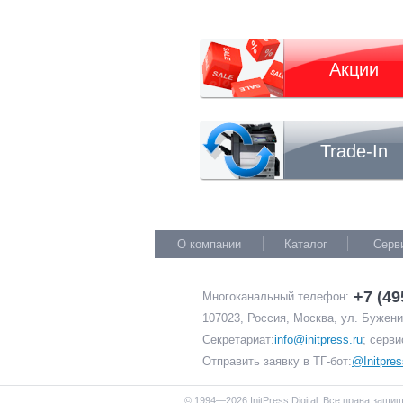
Акции
Trade-In
О компании
Каталог
Серв
+7 (49
Многоканальный телефон:
107023, Россия, Москва, ул. Буженин
Секретариат:
info@initpress.ru
; серви
Отправить заявку в ТГ-бот:
@Initpres
© 1994—2026 InitPress Digital. Все права защи