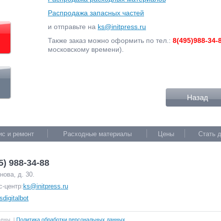
Распродажа запасных частей
и отправьте на
ks@initpress.ru
Также заказ можно оформить по тел.:
8(495)988-34-
московскому времени).
Назад
ис и ремонт
Расходные материалы
Цены
Стать 
5) 988-34-88
ова, д. 30.
с-центр:
ks@initpress.ru
sdigitalbot
щены. |
Политика обработки персональных данных