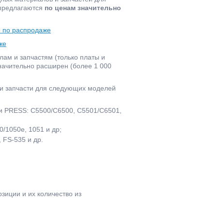
 предлагаются
по ценам значительно
ы по распродаже
же
ам и запчастям (только платы и
значительно расширен (более 1 000
 и запчасти для следующих моделей
и PRESS: C5500/C6500, C5501/C6501,
/1050e, 1051 и др;
 FS-535 и др.
иции и их количество из