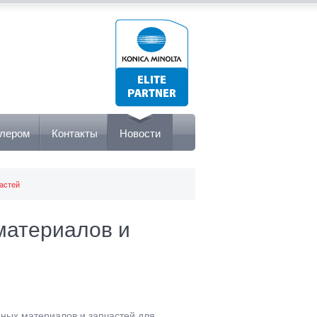
илером
Контакты
Новости
астей
материалов и
одных материалов и запчастей для