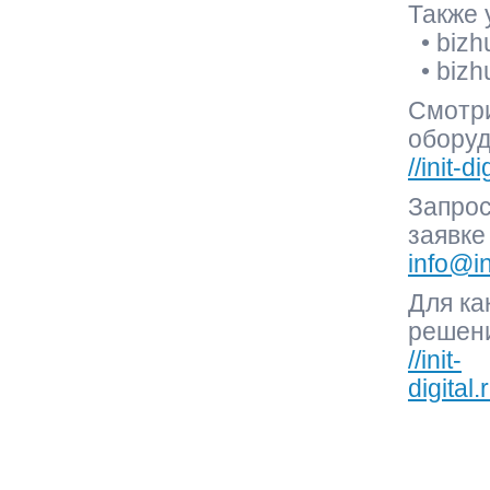
Также 
• bizh
• bizh
Смотр
оборуд
//init-
Запрос
заявке 
info@in
Для ка
решени
//init-
digital