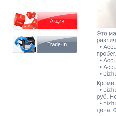
Акции
Это ма
различ
Trade-In
• Accu
пробег
• Accu
• Accu
• bizh
Кроме 
• bizh
руб. Н
• bizh
цена: 