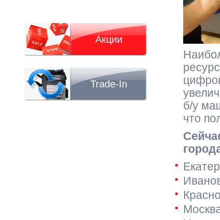
Акции
Наибол
ресурс
цифров
Trade-In
увелич
б/у ма
что по
Сейча
город
Екатер
Иванов
Красно
Москва