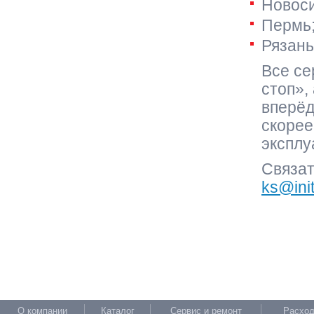
Новоси
Пермь
Рязань
Все се
стоп»,
вперёд
скорее
эксплу
Связат
ks@ini
О компании
Каталог
Сервис и ремонт
Расход