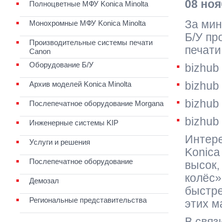
08 ноя
Полноцветные МФУ Konica Minolta
За мин
Монохромные МФУ Konica Minolta
Б/У пр
Производительные системы печати
печати
Canon
Оборудование Б/У
bizhub
Архив моделей Konica Minolta
bizhub
bizhub
Послепечатное оборудование Morgana
bizhub
Инженерные системы KIP
Интере
Услуги и решения
Konica
Послепечатное оборудование
высок,
колёс»
Демозал
быстре
Региональные представительства
этих м
В связ