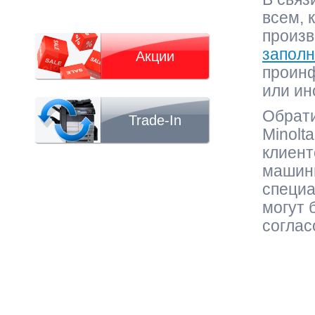
всем, 
произв
заполн
Акции
проинф
или ин
Обрати
Trade-In
Minolt
клиент
машины
специа
могут 
соглас