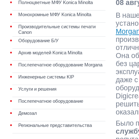
08 авг
Полноцветные МФУ Konica Minolta
В наше
Монохромные МФУ Konica Minolta
устано
Производительные системы печати
Morgan
Canon
произв
Оборудование Б/У
отлич
Архив моделей Konica Minolta
Она об
без ца
Послепечатное оборудование Morgana
эксплу
Инженерные системы KIP
даже 
оборуд
Услуги и решения
Digicr
Послепечатное оборудование
решить
оказал
Демозал
Было п
Региональные представительства
службу