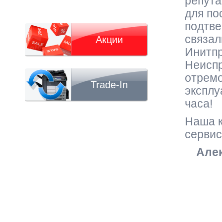
репута
для по
подтве
связал
Акции
Инитпр
Неиспр
отремо
Trade-In
эксплу
часа!
Наша 
сервис
Алек