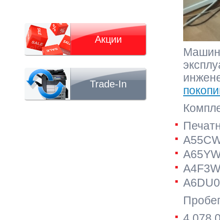
Акции
Машина
эксплу
инжене
Trade-In
покопи
Компле
Печат
A55CW
A65YW
A4F3W
A6DU0Y
Пробег
4 078 