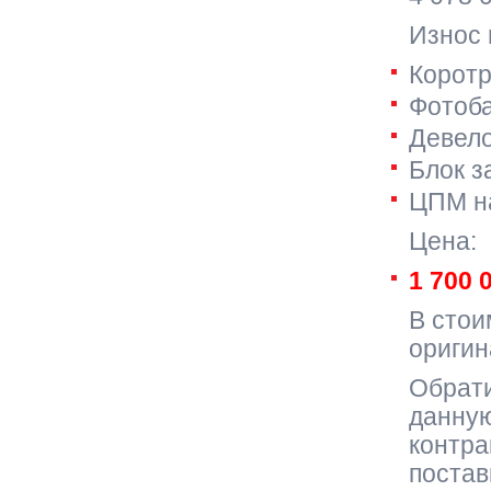
Износ 
Корот
Фотоба
Девел
Блок з
ЦПМ на
Цена:
1 700 
В стои
оригин
Обрати
данную
контра
постав