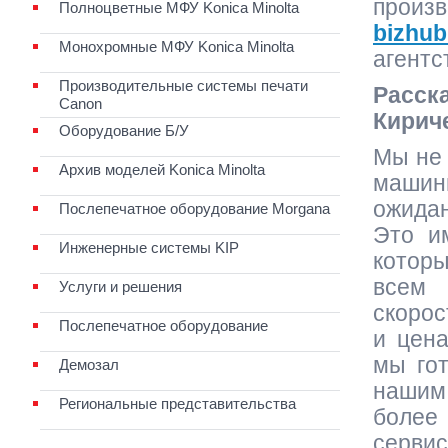
произв
Полноцветные МФУ Konica Minolta
bizhu
Монохромные МФУ Konica Minolta
агентс
Производительные системы печати
Расск
Canon
Кирич
Оборудование Б/У
Мы не
Архив моделей Konica Minolta
маши
ожида
Послепечатное оборудование Morgana
Это и
Инженерные системы KIP
котор
всем
Услуги и решения
скорос
Послепечатное оборудование
и цена
мы го
Демозал
наши
Региональные представительства
боле
сервис