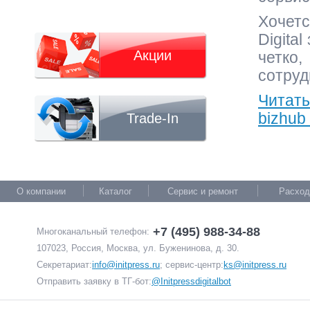
Хочет
Digita
Акции
четк
сотруд
Читат
bizhub
Trade-In
О компании
Каталог
Сервис и ремонт
Расход
+7 (495) 988-34-88
Многоканальный телефон:
107023, Россия, Москва, ул. Буженинова, д. 30.
Секретариат:
info@initpress.ru
; сервис-центр:
ks@initpress.ru
Отправить заявку в ТГ-бот:
@Initpressdigitalbot