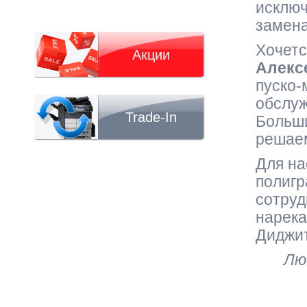
исключ
замена
Хочетс
Акции
Алекс
пуско-
обслуж
Trade-In
Больши
решаем
Для на
полигр
сотруд
нарека
Диджит
Лю