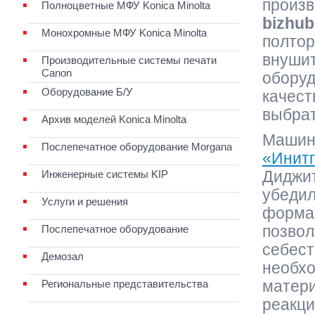
произ
Полноцветные МФУ Konica Minolta
bizhu
Монохромные МФУ Konica Minolta
полтор
внушит
Производительные системы печати
Canon
оборуд
Оборудование Б/У
качест
выбрат
Архив моделей Konica Minolta
Машины
Послепечатное оборудование Morgana
«Инит
Инженерные системы KIP
Диджит
убедил
Услуги и решения
форма
Послепечатное оборудование
позвол
себест
Демозал
необхо
Региональные представительства
матери
реакци