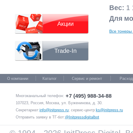
Вес:
1 
Для мо
Акции
Все тонеры 
Trade-In
О компании
Каталог
Сервис и ремонт
Расход
+7 (495) 988-34-88
Многоканальный телефон:
107023, Россия, Москва, ул. Буженинова, д. 30.
Секретариат:
info@initpress.ru
; сервис-центр:
ks@initpress.ru
Отправить заявку в ТГ-бот:
@Initpressdigitalbot