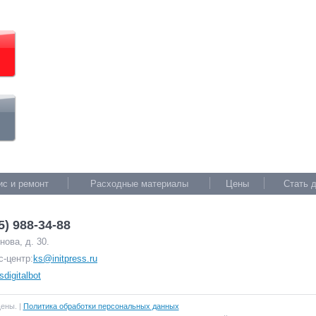
ис и ремонт
Расходные материалы
Цены
Стать 
5) 988-34-88
ова, д. 30.
с-центр:
ks@initpress.ru
sdigitalbot
щены. |
Политика обработки персональных данных