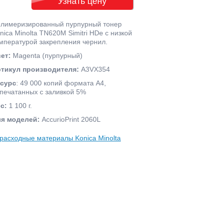
Узнать цену
лимеризированный пурпурный тонер
nica Minolta TN620M Simitri HDe с низкой
мпературой закрепления чернил.
ет:
Magenta (пурпурный)
тикул производителя:
A3VX354
сурс
: 49 000 копий формата А4,
печатанных с заливкой 5%
с:
1 100 г.
я моделей:
AccurioPrint 2060L
 расходные материалы Konica Minolta