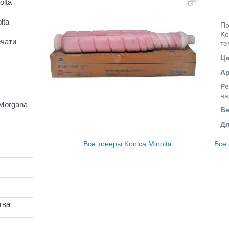
lta
lta
По
Ko
чати
те
Цв
Ар
Ре
на
Morgana
Ве
Дл
Все тонеры Konica Minolta
Все
тва