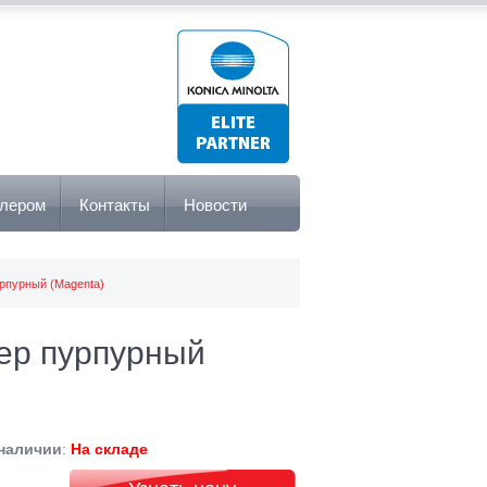
илером
Контакты
Новости
рпурный (Magenta)
ер пурпурный
наличии
:
На складе