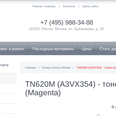
Главная страница
|
Контакты
|
Карта сайта
+7 (495) 988-34-88
107023, Россия, Москва, ул. Буженинова, д. 30.
рвис и ремонт
Расходные материалы
Цены
Стать д
чати
Главная
/
Тонеры Konica Minolta
/
TN620M (A3VX354) - тонер пу
TN620M (A3VX354) - тон
(Magenta)
В 