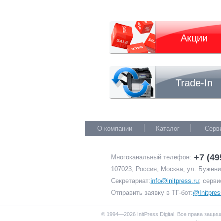
Акции
Trade-In
О компании
Каталог
Серв
+7 (49
Многоканальный телефон:
107023, Россия, Москва, ул. Буженин
Секретариат:
info@initpress.ru
; серви
Отправить заявку в ТГ-бот:
@Initpres
© 1994—2026 InitPress Digital. Все права защи