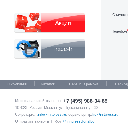
Снимок п
Акции
Телефон
Trade-In
О компании
Каталог
Сервис и ремонт
Расход
+7 (495) 988-34-88
Многоканальный телефон:
107023, Россия, Москва, ул. Буженинова, д. 30.
Секретариат:
info@initpress.ru
; сервис-центр:
ks@initpress.ru
Отправить заявку в ТГ-бот:
@Initpressdigitalbot