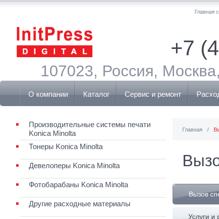
Главная 
+7 (
107023, Россия, Москва,
О компании
Каталог
Сервис и ремонт
Расхо
Производительные системы печати
Главная
/
В
Konica Minolta
Тонеры Konica Minolta
Вызо
Девелоперы Konica Minolta
Фотобарабаны Konica Minolta
Вызов сп
Другие расходные материалы
Услуги и